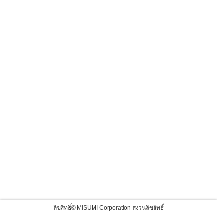
ลิขสิทธิ์© MISUMI Corporation สงวนลิขสิทธิ์