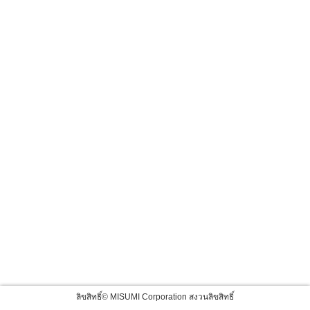
ลิขสิทธิ์© MISUMI Corporation สงวนลิขสิทธิ์