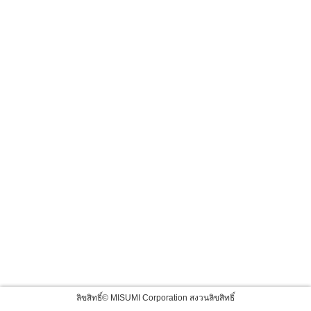
ลิขสิทธิ์© MISUMI Corporation สงวนลิขสิทธิ์