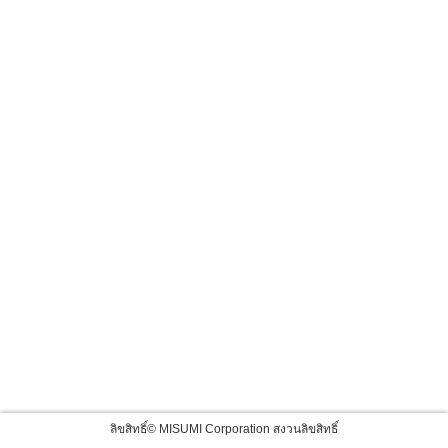
ลิขสิทธิ์© MISUMI Corporation สงวนลิขสิทธิ์