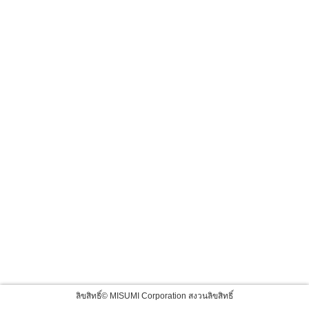
ลิขสิทธิ์© MISUMI Corporation สงวนลิขสิทธิ์