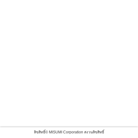
ลิขสิทธิ์© MISUMI Corporation สงวนลิขสิทธิ์