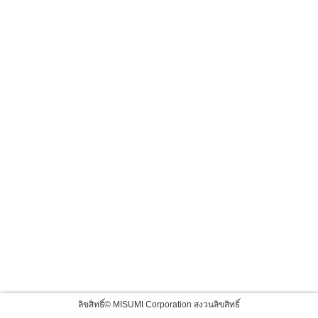
ลิขสิทธิ์© MISUMI Corporation สงวนลิขสิทธิ์