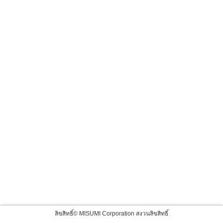
ลิขสิทธิ์© MISUMI Corporation สงวนลิขสิทธิ์