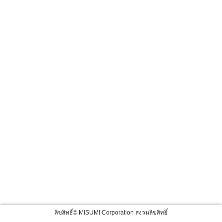
ลิขสิทธิ์© MISUMI Corporation สงวนลิขสิทธิ์