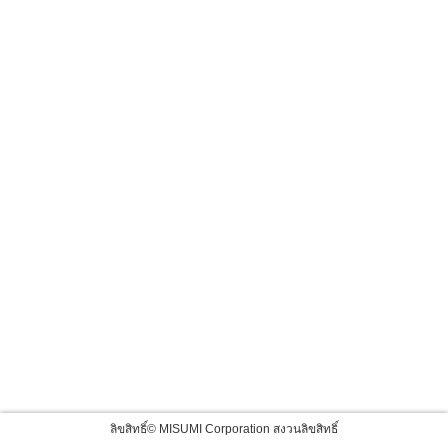
ลิขสิทธิ์© MISUMI Corporation สงวนลิขสิทธิ์