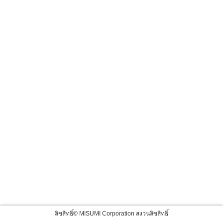
ลิขสิทธิ์© MISUMI Corporation สงวนลิขสิทธิ์