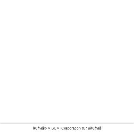
ลิขสิทธิ์© MISUMI Corporation สงวนลิขสิทธิ์