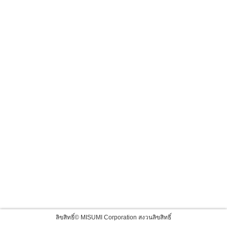
ลิขสิทธิ์© MISUMI Corporation สงวนลิขสิทธิ์