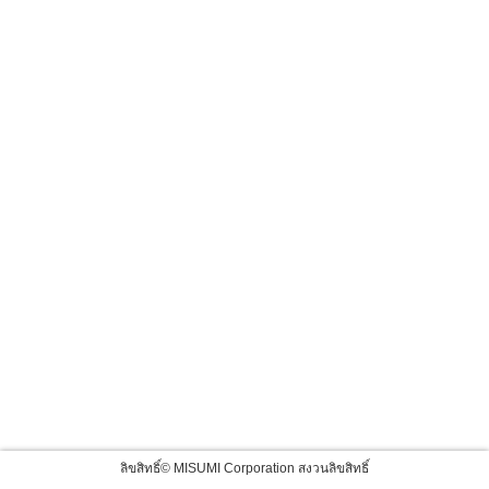
ลิขสิทธิ์© MISUMI Corporation สงวนลิขสิทธิ์