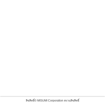
ลิขสิทธิ์© MISUMI Corporation สงวนลิขสิทธิ์