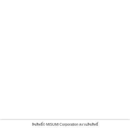
ลิขสิทธิ์© MISUMI Corporation สงวนลิขสิทธิ์