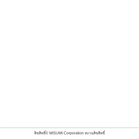
ลิขสิทธิ์© MISUMI Corporation สงวนลิขสิทธิ์