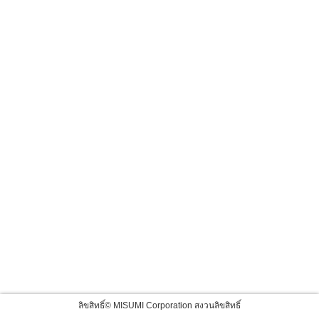
ลิขสิทธิ์© MISUMI Corporation สงวนลิขสิทธิ์