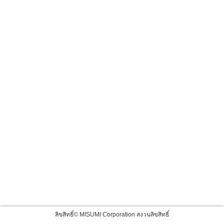
ลิขสิทธิ์© MISUMI Corporation สงวนลิขสิทธิ์