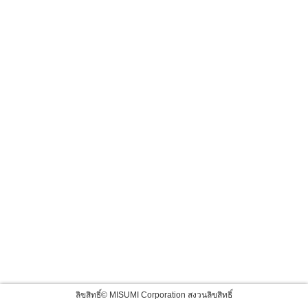
ลิขสิทธิ์© MISUMI Corporation สงวนลิขสิทธิ์