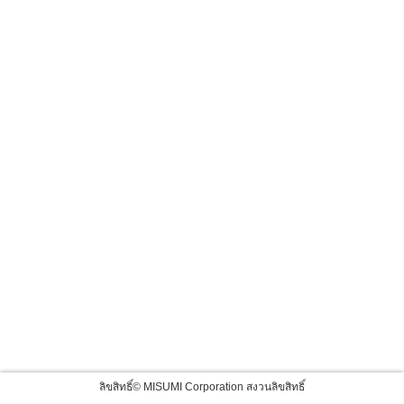
ลิขสิทธิ์© MISUMI Corporation สงวนลิขสิทธิ์