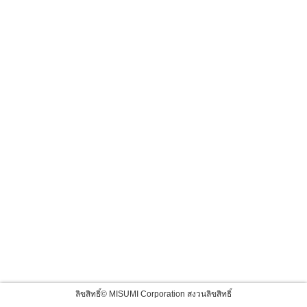
ลิขสิทธิ์© MISUMI Corporation สงวนลิขสิทธิ์