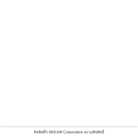
ลิขสิทธิ์© MISUMI Corporation สงวนลิขสิทธิ์