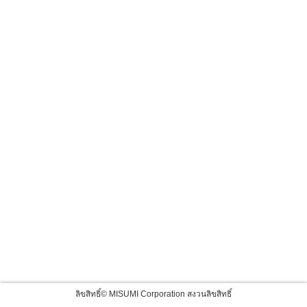
ลิขสิทธิ์© MISUMI Corporation สงวนลิขสิทธิ์