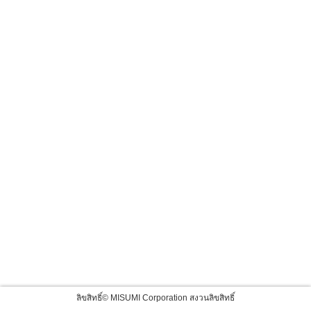
ลิขสิทธิ์© MISUMI Corporation สงวนลิขสิทธิ์