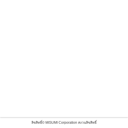
ลิขสิทธิ์© MISUMI Corporation สงวนลิขสิทธิ์