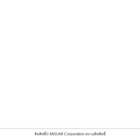
ลิขสิทธิ์© MISUMI Corporation สงวนลิขสิทธิ์