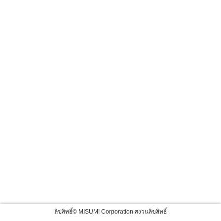
ลิขสิทธิ์© MISUMI Corporation สงวนลิขสิทธิ์