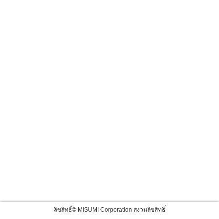
ลิขสิทธิ์© MISUMI Corporation สงวนลิขสิทธิ์