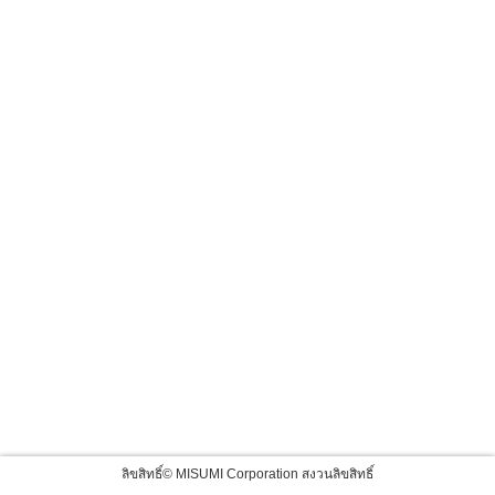
ลิขสิทธิ์© MISUMI Corporation สงวนลิขสิทธิ์