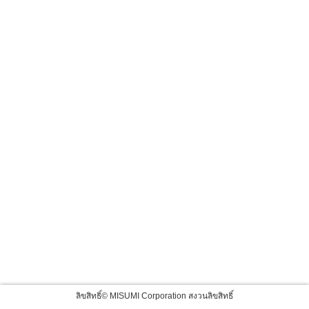
ลิขสิทธิ์© MISUMI Corporation สงวนลิขสิทธิ์