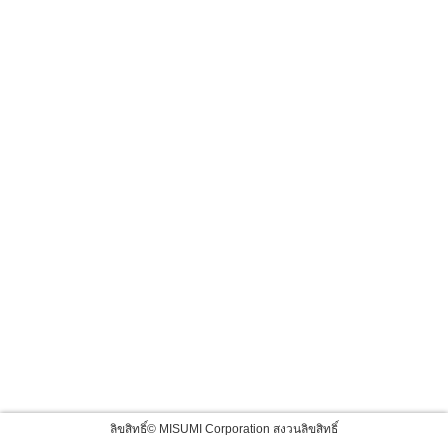
ลิขสิทธิ์© MISUMI Corporation สงวนลิขสิทธิ์