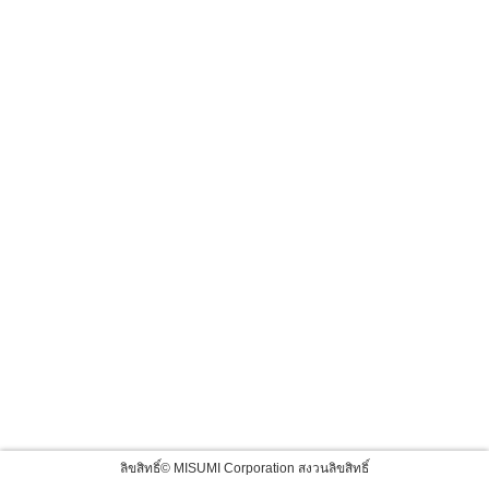
ลิขสิทธิ์© MISUMI Corporation สงวนลิขสิทธิ์