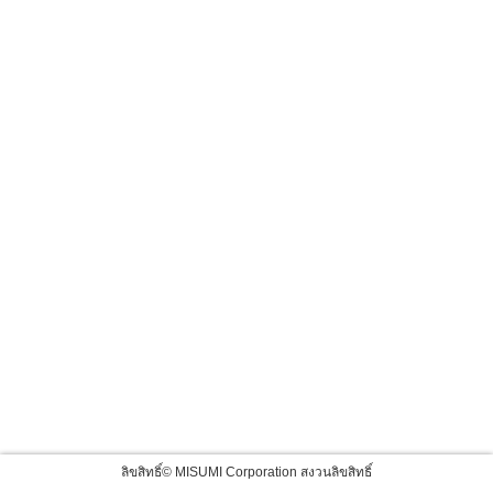
ลิขสิทธิ์© MISUMI Corporation สงวนลิขสิทธิ์