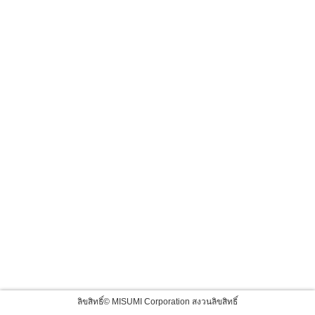
ลิขสิทธิ์© MISUMI Corporation สงวนลิขสิทธิ์