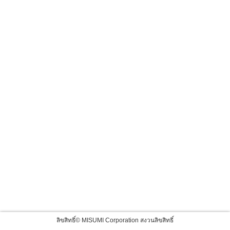
ลิขสิทธิ์© MISUMI Corporation สงวนลิขสิทธิ์