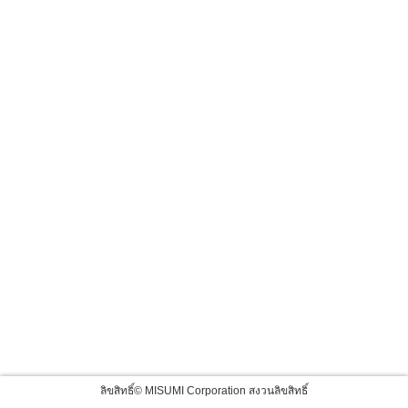
ลิขสิทธิ์© MISUMI Corporation สงวนลิขสิทธิ์