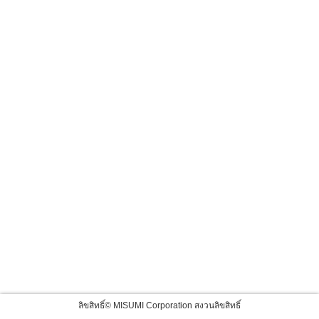
ลิขสิทธิ์© MISUMI Corporation สงวนลิขสิทธิ์