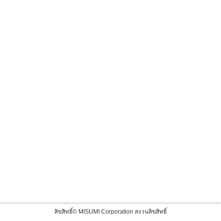
ลิขสิทธิ์© MISUMI Corporation สงวนลิขสิทธิ์