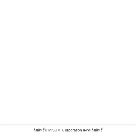
ลิขสิทธิ์© MISUMI Corporation สงวนลิขสิทธิ์