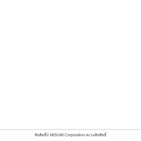
ลิขสิทธิ์© MISUMI Corporation สงวนลิขสิทธิ์