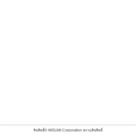
ลิขสิทธิ์© MISUMI Corporation สงวนลิขสิทธิ์