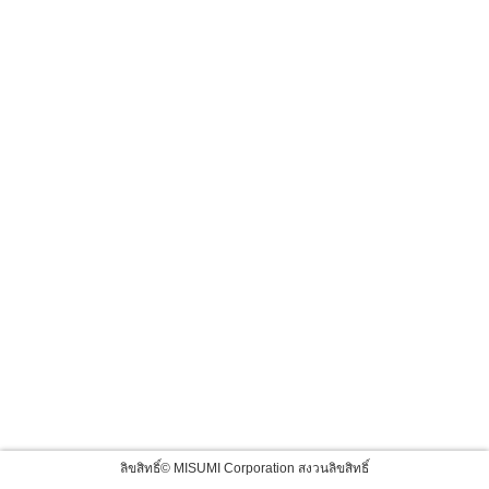
ลิขสิทธิ์© MISUMI Corporation สงวนลิขสิทธิ์