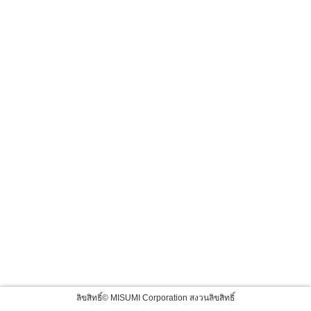
ลิขสิทธิ์© MISUMI Corporation สงวนลิขสิทธิ์