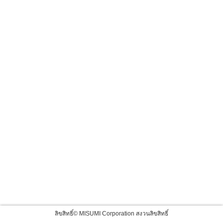
ลิขสิทธิ์© MISUMI Corporation สงวนลิขสิทธิ์