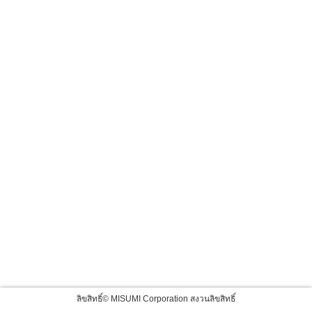
ลิขสิทธิ์© MISUMI Corporation สงวนลิขสิทธิ์