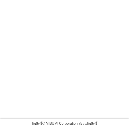
ลิขสิทธิ์© MISUMI Corporation สงวนลิขสิทธิ์