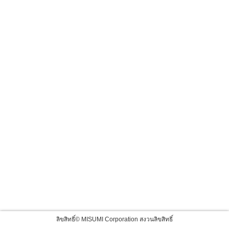
ลิขสิทธิ์© MISUMI Corporation สงวนลิขสิทธิ์