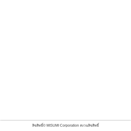
ลิขสิทธิ์© MISUMI Corporation สงวนลิขสิทธิ์