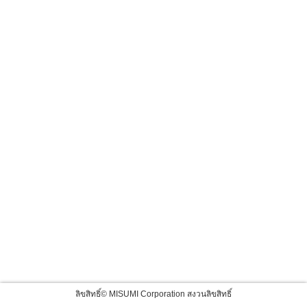
ลิขสิทธิ์© MISUMI Corporation สงวนลิขสิทธิ์